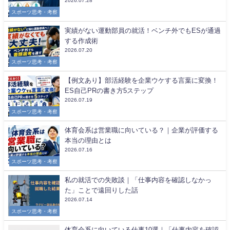
2026.07.28
スポーツ思考・考察
実績がない運動部員の就活！ベンチ外でもESが通過
する作成術
2026.07.20
スポーツ思考・考察
【例文あり】部活経験を企業ウケする言葉に変換！
ES自己PRの書き方5ステップ
2026.07.19
スポーツ思考・考察
体育会系は営業職に向いている？｜企業が評価する
本当の理由とは
2026.07.16
スポーツ思考・考察
私の就活での失敗談｜「仕事内容を確認しなかっ
た」ことで遠回りした話
2026.07.14
スポーツ思考・考察
体育会系に向いている仕事10選｜「仕事内容を確認