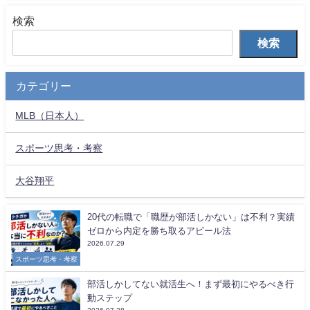
検索
検索
カテゴリー
MLB（日本人）
スポーツ思考・考察
大谷翔平
20代の転職で「職歴が部活しかない」は不利？実績
ゼロから内定を勝ち取るアピール法
2026.07.29
スポーツ思考・考察
部活しかしてない就活生へ！まず最初にやるべき行
動ステップ