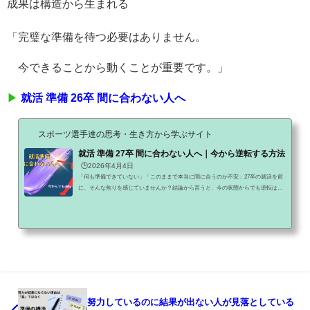
成果は構造から生まれる
「完璧な準備を待つ必要はありません。
今できることから動くことが重要です。」
▶
就活 準備 26卒 間に合わない人へ
スポーツ選手達の思考・生き方から学ぶサイト
就活 準備 27卒 間に合わない人へ｜今から逆転する方法
🕒️2026年4月4日
「何も準備できていない」「このままで本当に間に合うのか不安」27卒の就活を前
に、そんな焦りを感じていませんか？結論から言うと、今の状態からでも逆転は可
能です。ただし、やり方を間違えるとそのまま時間だけが過ぎていきます。この記
事では▶ なぜ準備が間に合わないのか▶ 今から何をすればいいのかをシンプルに解
説します。部活と就活の両立に悩むのは、あなたに能力がないからではなく、『体
育会専門の戦い方』を知らないからです。一般のマイナビやリクナビだけでは、部
活のスケジュールへの理解が得られず苦戦...
努力しているのに結果が出ない人が見落としている