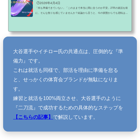
🕒️2026年4月4日
「何も準備できていない」「このままで本当に間に合うのか不安」27卒の就活を前
に、そんな焦りを感じていませんか？結論から言うと、今の状態からでも逆転は可
能です。ただし、やり方を間違えるとそのまま時間だけが過ぎていきます。この記
事では▶ なぜ準備が間に合わないのか▶ 今から何をすればいいのかをシンプルに解
説します。部活と就活の両立に悩むのは、あなたに能力がないからではなく、『体
育会専門の戦い方』を知らないからです。一般のマイナビやリクナビだけでは、部
活のスケジュールへの理解が得られず苦戦...
大谷選手やイチロー氏の共通点は、圧倒的な『準
備力』です。
これは就活も同様で、部活を理由に準備を怠る
と、せっかくの体育会ブランドが無駄になりま
す。
練習と就活を100%両立させ、大谷選手のように
『二刀流』で成功するための具体的なステップを
【こちらの記事】
で解説しています。