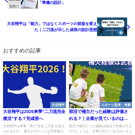
「準備の設計」
大谷翔平は「能力」ではなくスポーツの前提を変え
た｜二刀流が示した成長の設計思想
おすすめの記事
大谷翔平
スポーツ思考・考察
大谷翔平は2026来季“二刀流完全
部活で補欠だった経験は評価さ
復活”する？完成形へ
れる？｜企業が見ているのは結
果ではない
大谷翔平は来季、再び 完全二刀流 を見せ
部活で補欠だった経験は就活で評価される
られるのか。 最大のポイントは手術後の
のでしょうか。企業が見ているのはレギュ