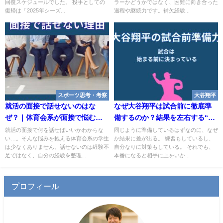
回復スケジュールでした。 投手としての
ラーかどうかではなく、困難に向き合った
復帰は「2025年シーズ...
過程や継続力です。補欠経験...
スポーツ思考・考察
大谷翔平
就活の面接で話せないのはな
なぜ大谷翔平は試合前に徹底準
ぜ？｜体育会系が面接で悩む本
備するのか？結果を左右する“情
当の理由
報戦の仕組み”
就活の面接で何を話せばいいかわからな
同じように準備しているはずなのに、なぜ
い…。そんな悩みを抱える体育会系の学生
か結果に差が出る。 練習もしているし、
は少なくありません。話せないのは経験不
自分なりに対策もしている。 それでも、
足ではなく、自分の経験を整理...
本番になると相手に上をいか...
プロフィール