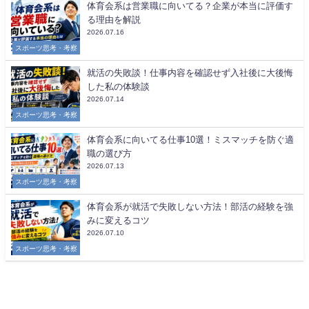
体育会系は営業職に向いてる？企業が本当に評価す
る理由を解説
2026.07.16
スポーツ思考・考察
就活の失敗談！仕事内容を確認せず入社後に大後悔
した私の体験談
2026.07.14
スポーツ思考・考察
体育会系に向いてる仕事10選！ミスマッチを防ぐ適
職の選び方
2026.07.13
スポーツ思考・考察
体育会系が就活で失敗しない方法！部活の経験を強
みに変えるコツ
2026.07.10
スポーツ思考・考察