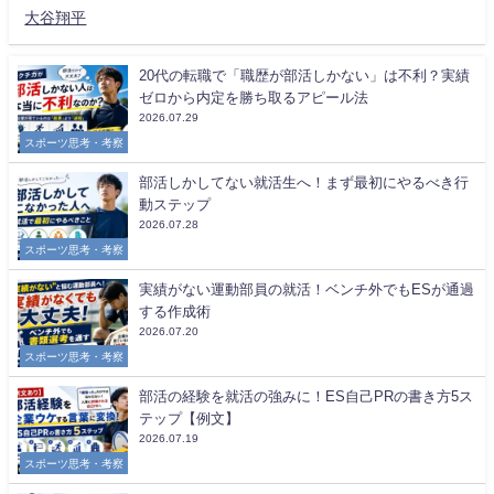
大谷翔平
20代の転職で「職歴が部活しかない」は不利？実績
ゼロから内定を勝ち取るアピール法
2026.07.29
スポーツ思考・考察
部活しかしてない就活生へ！まず最初にやるべき行
動ステップ
2026.07.28
スポーツ思考・考察
実績がない運動部員の就活！ベンチ外でもESが通過
する作成術
2026.07.20
スポーツ思考・考察
部活の経験を就活の強みに！ES自己PRの書き方5ス
テップ【例文】
2026.07.19
スポーツ思考・考察