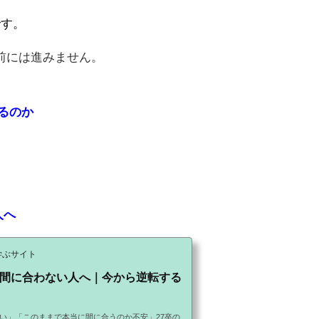
です。
前には進みません。
るのか
人へ
学ぶサイト
7卒 間に合わない人へ｜今から逆転する
い」「このままで本当に間に合うのか不安」27卒の