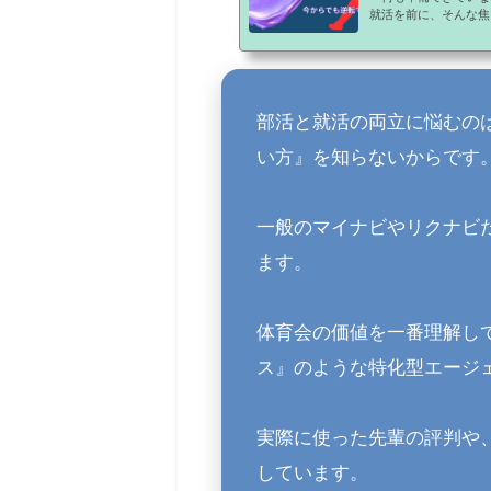
就活を前に、そんな焦
からでも逆転は可能で
が過ぎていきます。こ
何をすればいいのかを
は、あなたに能力がな
いからです。一般のマ
部活と就活の両立に悩むの
の理解が得られず苦戦..
い方』を知らないからです
一般のマイナビやリクナビ
ます。
体育会の価値を一番理解し
ス』のような特化型エージ
実際に使った先輩の評判や
しています。