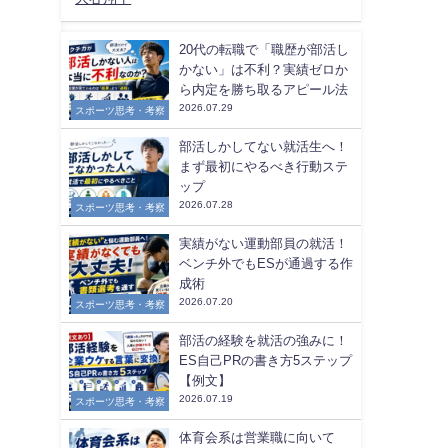
20代の転職で「職歴が部活し
かない」は不利？実績ゼロか
ら内定を勝ち取るアピール法
2026.07.29
スポーツ思考・考察
部活しかしてない就活生へ！
まず最初にやるべき行動ステ
ップ
2026.07.28
スポーツ思考・考察
実績がない運動部員の就活！
ベンチ外でもESが通過する作
成術
2026.07.20
スポーツ思考・考察
部活の経験を就活の強みに！
ES自己PRの書き方5ステップ
【例文】
2026.07.19
スポーツ思考・考察
体育会系は営業職に向いて