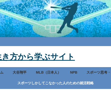
生き方から学ぶサイト
ム
大谷翔平
MLB（日本人）
NPB
スポーツ思考・
スポーツしかしてこなかった人のための就活戦略