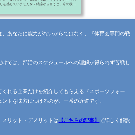
りを感じていませんか？結論から言うと、今の状態
す。ただし、やり方を間違えるとそのまま時間だけ
の記事では▶ なぜ準備が間に合わないのか▶ 今から
シンプルに解説します。部活と就活の両立に悩むの
いからではなく、『体育会専門の戦い方』を知らな
イナビやリクナビだけでは、部活のスケジュールへ
は、あなたに能力がないからではなく、『体育会専門の戦
.
。
だけでは、部活のスケジュールへの理解が得られず苦戦し
てくれる企業だけを紹介してもらえる『スポーツフォー
ェントを味方につけるのが、一番の近道です。
、メリット・デメリットは
【こちらの記事】
で詳しく解説