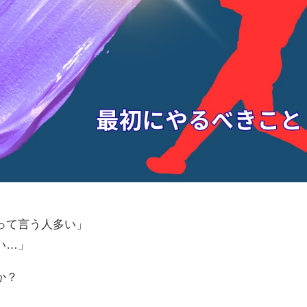
って言う人多い」
い…」
か？