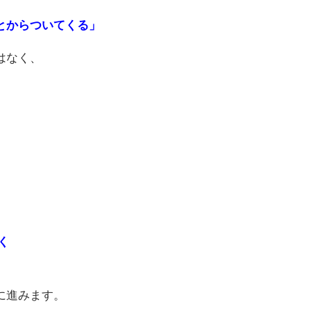
とからついてくる」
はなく、
く
に進みます。