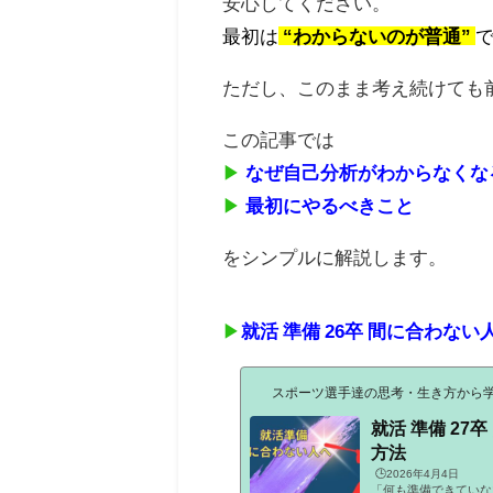
安心してください。
最初は
“わからないのが普通”
ただし、このまま考え続けても
この記事では
▶
なぜ自己分析がわからなくな
▶
最初にやるべきこと
をシンプルに解説します。
▶
就活 準備 26卒 間に合わない
スポーツ選手達の思考・生き方から
就活 準備 2
方法
🕒️2026年4月4日
「何も準備できていな