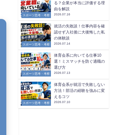
る？企業が本当に評価する理
由を解説
2026.07.16
スポーツ思考・考察
就活の失敗談！仕事内容を確
認せず入社後に大後悔した私
の体験談
2026.07.14
スポーツ思考・考察
体育会系に向いてる仕事10
選！ミスマッチを防ぐ適職の
選び方
2026.07.13
スポーツ思考・考察
体育会系が就活で失敗しない
方法！部活の経験を強みに変
えるコツ
2026.07.10
スポーツ思考・考察