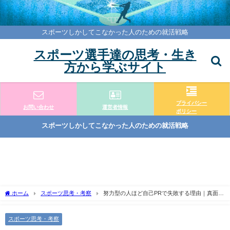
スポーツしかしてこなかった人のための就活戦略
スポーツ選手達の思考・生き
方から学ぶサイト
プライバシー
お問い合わせ
運営者情報
ポリシー
スポーツしかしてこなかった人のための就活戦略
ホーム
スポーツ思考・考察
努力型の人ほど自己PRで失敗する理由｜真面目
な体育会系が見落としやすい落とし穴
スポーツ思考・考察