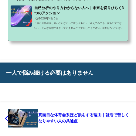
自己分析のやり方わからない人へ｜未来を切りひらく3
つのアクション
🕒️2026年4月5日
「自己分析のやり方わからないって言う人多い」「考えてみても、何も出てこな
い…」そんな状態で止まっていませんか？安心してください。最初は “わからない
のが普通” です。ただし、このまま考え続けても前には進みません。この記事では
▶ なぜ自己分析がわからなくなるのか▶ 最初にやるべきことをシンプルに解説しま
す。▶就活 準備 26卒 間に合わない人へ部活と就活の両立に悩むのは、あなたに能
力がないからではなく、『体育会専門の戦い方』を知らないからです。一般のマイ
ナビやリクナビだけでは、部活のスケ...
一人で悩み続ける必要はありません
真面目な体育会系ほど損をする理由｜就活で苦しく
なりやすい人の共通点