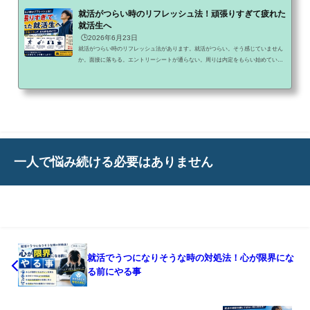
就活がつらい時のリフレッシュ法！頑張りすぎて疲れた
就活生へ
🕒️2026年6月23日
就活がつらい時のリフレッシュ法があります。就活がつらい。そう感じていません
か。面接に落ちる。エントリーシートが通らない。周りは内定をもらい始めてい
る。頑張っているのに結果が出ない。そんな状況が続くと、心が疲れてしまうのは
当然です。もしかすると今、「もう就活をやめたい」そんな気持ちになっているか
もしれません。でも、その気持ちは決して特別なものではありません。就活を経験
した多くの人が、一度は同じように悩んでいます。現在まで220記事以上を執筆し、
体育会系学生向けの情報を発信しています。結論から言うと...
一人で悩み続ける必要はありません
就活でうつになりそうな時の対処法！心が限界にな
る前にやる事