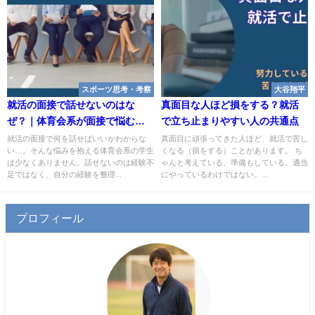
スポーツ思考・考察
大谷翔平
就活の面接で話せないのはな
真面目な人ほど損をする？就活
ぜ？｜体育会系が面接で悩む本
で立ち止まりやすい人の共通点
当の理由
就活の面接で何を話せばいいかわからな
真面目に頑張ってきた人ほど、就活で苦し
い…。そんな悩みを抱える体育会系の学生
くなる（損をする）ことがあります。 ち
は少なくありません。話せないのは経験不
ゃんと考えている。準備もしている。適当
足ではなく、自分の経験を整理...
にやっているわけではない。...
プロフィール