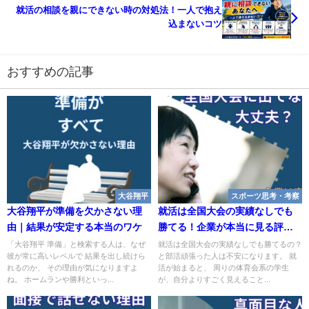
就活の相談を親にできない時の対処法！一人で抱え
込まないコツ
おすすめの記事
大谷翔平
スポーツ思考・考察
大谷翔平が準備を欠かさない理
就活は全国大会の実績なしでも
由｜結果が安定する本当のワケ
勝てる！企業が本当に見る評価
基準
「大谷翔平 準備」と検索する人は、なぜ
就活は全国大会の実績なしでも勝てるの？
彼が常に高いレベルで 結果を出し続けら
と部活頑張った人は不安になります。 就
れるのか、 その理由が気になりますよ
活が始まると、 周りの体育会系の学生
ね。 ホームランや勝利といっ...
が、自分よりすごく見えること...