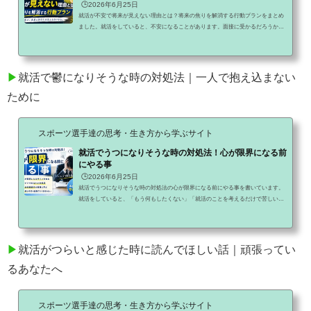
🕒️2026年6月25日
就活が不安で将来が見えない理由とは？将来の焦りを解消する行動プランをまとめ
ました。就活をしていると、不安になることがあります。面接に受かるだろうか。
内定はもらえるだろうか。自分に合う会社は見つかるだろうか。そんな不安を抱え
ながら毎日を過ごしている人も多いはずです。特に真面目な人ほど、「ちゃんと就
職しなければ」という思いが強くなり、不安も大きくなります。でも最初に伝えた
いことがあります。就活が不安なのは、あなたが弱いからではありません。それだ
▶
就活で鬱になりそうな時の対処法｜一人で抱え込まない
け真剣に自分の将来と向き合っている証拠です。現在まで2...
ために
スポーツ選手達の思考・生き方から学ぶサイト
就活でうつになりそうな時の対処法！心が限界になる前
にやる事
🕒️2026年6月25日
就活でうつになりそうな時の対処法の心が限界になる前にやる事を書いています。
就活をしていると、「もう何もしたくない」「就活のことを考えるだけで苦しい」
「毎日不安で眠れない」そんな状態になることがあります。面接に落ちる。内定が
出ない。周りはどんどん決まっていく。頑張っているのに結果が出ない状況が続く
と、心が疲れてしまうのは自然なことです。特に真面目な人ほど、自分を責めてし
まいます。しかし最初に伝えたいことがあります。それは、今つらいと感じている
▶
就活がつらいと感じた時に読んでほしい話｜頑張ってい
自分を責める必要はないということです。現在まで220記事...
るあなたへ
スポーツ選手達の思考・生き方から学ぶサイト