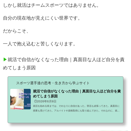
しかし就活はチームスポーツではありません。
自分の現在地が見えにくい世界です。
だからこそ、
一人で抱え込むと苦しくなります。
▶
就活で自信がなくなった理由｜真面目な人ほど自分を責
めてしまう原因
スポーツ選手達の思考・生き方から学ぶサイト
就活で自信がなくなった理由｜真面目な人ほど自分を責
めてしまう原因
🕒️2026年6月9日
就活を始める前までは、それなりに自信があった。部活も頑張ってきた。真面目に
授業も受けてきた。アルバイトや資格取得にも取り組んできた。それなのに、就活
が始まった途端に自信がなくなってしまう。「自分には強みがないのかもしれな
い」「他の人の方が優秀に見える」「本当に内定なんてもらえるのだろうか」そん
な不安を抱えていませんか？実は、就活で自信を失う人には共通する理由がありま
す。それは能力が低いからではありません。むしろ真面目に頑張ってきた人ほど、