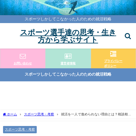
スポーツしかしてこなかった人のための就活戦略
スポーツ選手達の思考・生き
方から学ぶサイト
プライバシー
お問い合わせ
運営者情報
ポリシー
スポーツしかしてこなかった人のための就活戦略
ホーム
スポーツ思考・考察
就活を一人で進められない理由とは？相談相手
を見つける解決策
スポーツ思考・考察