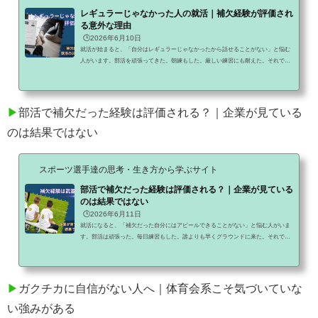
レギュラーじゃなかった人の就活｜補欠経験が評価され
る意外な理由
🕒️2026年6月10日
就活が始まると、「自分はレギュラーじゃなかったから話せることがない」と悩む
人がいます。部活を頑張ってきた。朝練もした。厳しい練習にも耐えた。それでも
試合にはあまり出られなかった。すると、「レギュラーだった人には勝てない」
「面接で話す内容がない」そう考えてしまうのです。しかし実際には、企業が見て
いるポイントは少し違います。むしろ補欠や控え選手だった経験が、高く評価され
るケースも少なくありません。今回は、レギュラーではなかった人だからこそ伝え
▶
部活で補欠だった経験は評価される？｜企業が見ている
られる強みについて解説します。レギュラーかどうかは企業...
のは結果ではない
スポーツ選手達の思考・生き方から学ぶサイト
部活で補欠だった経験は評価される？｜企業が見ている
のは結果ではない
🕒️2026年6月11日
就活になると、「補欠だった自分にはアピールできることがない」と悩む人がいま
す。部活は頑張った。毎日練習もした。誰よりも早くグラウンドに来た。それでも
試合には出られなかった。だから、「レギュラーだった人には勝てない」そう考え
てしまうのです。しかし、本当にそうなのでしょうか。実は企業が見ているポイン
トは、意外にもレギュラーか補欠かではありません。むしろ補欠経験の中にこそ、
社会で活躍できるヒントが隠れていることがあります。補欠だったことはマイナス
▶
ガクチカに自信がない人へ｜体育会系こそ気づいていな
評価なのか結論から言うと、補欠だったこと自体がマイナ...
い強みがある