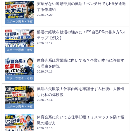
実績がない運動部員の就活！ベンチ外でもESが通過
する作成術
2026.07.20
スポーツ思考・考察
部活の経験を就活の強みに！ES自己PRの書き方5ス
テップ【例文】
2026.07.19
スポーツ思考・考察
体育会系は営業職に向いてる？企業が本当に評価す
る理由を解説
2026.07.16
スポーツ思考・考察
就活の失敗談！仕事内容を確認せず入社後に大後悔
した私の体験談
2026.07.14
スポーツ思考・考察
体育会系に向いてる仕事10選！ミスマッチを防ぐ適
職の選び方
2026.07.13