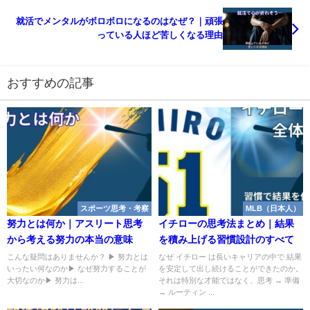
就活でメンタルがボロボロになるのはなぜ？｜頑張
っている人ほど苦しくなる理由
おすすめの記事
スポーツ思考・考察
MLB（日本人）
努力とは何か｜アスリート思考
イチローの思考法まとめ｜結果
から考える努力の本当の意味
を積み上げる習慣設計のすべて
こんな疑問はありませんか？ ▶ 努力とは
なぜ イチロー は長いキャリアの中で 結果
いったい何なのか▶ なぜ努力することが
を安定して出し続けることができたのか。
大切なのか▶ 努力は...
それは特別な才能ではなく、思考 → 準備
→ ルーティン ...