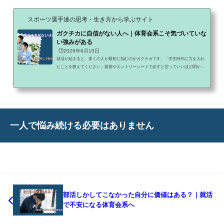
スポーツ選手達の思考・生き方から学ぶサイト
ガクチカに自信がない人へ｜体育会系こそ気づいていな
い強みがある
🕒️2026年6月10日
就活が始まると、多くの人が最初に悩むのがガクチカです。「学生時代に力を入れ
たことを教えてください」面接やエントリーシートで必ずと言っていいほど聞かれ
ます。しかし、全国大会に出ていないレギュラーではなかった部長やキャプテンで
もない特別な実績がないそんな理由から、「自分には話せるガクチカがない」と悩
んでしまう人は少なくありません。特に真面目な体育会系ほど、自分の経験を過小
評価してしまいます。ですが実際には、その考え方こそが大きな勘違いかもしれま
せん。ガクチカは「結果発表」ではない多くの学生が勘違...
一人で悩み続ける必要はありません
部活しかしてこなかった自分に価値はある？｜就活
で不安になる体育会系へ