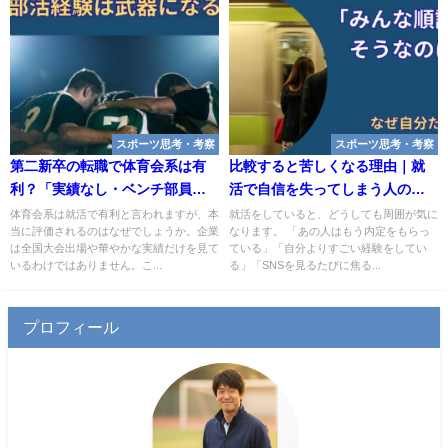
スポーツ思考・考察
スポーツ思考・考察
第二新卒の転職で体育会系は有
比較すると苦しくなる理由｜就
利？「実績なし・ベンチ部員」
活で自信を失ってしまう人の共
の20代が評価される理由
通点
体育会系は就活で有利と言われますが、本
就活をしていると、どうしても周囲が気に
当に評価されるのはなぜでしょうか。企業
なります。 「あの人はもう内定をもらっ
は全国大会出場や華やかな実績だけを見て
ている」「自分よりすごい経験をしてい
いるわけではありません。こ...
る」「SNSを見るたびに焦る...
プロフィール