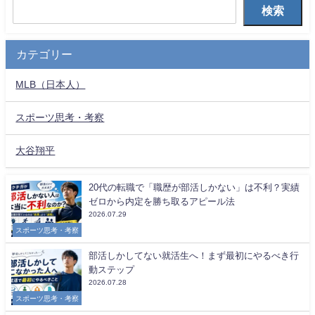
検索
カテゴリー
MLB（日本人）
スポーツ思考・考察
大谷翔平
20代の転職で「職歴が部活しかない」は不利？実績
ゼロから内定を勝ち取るアピール法
2026.07.29
スポーツ思考・考察
部活しかしてない就活生へ！まず最初にやるべき行
動ステップ
2026.07.28
スポーツ思考・考察