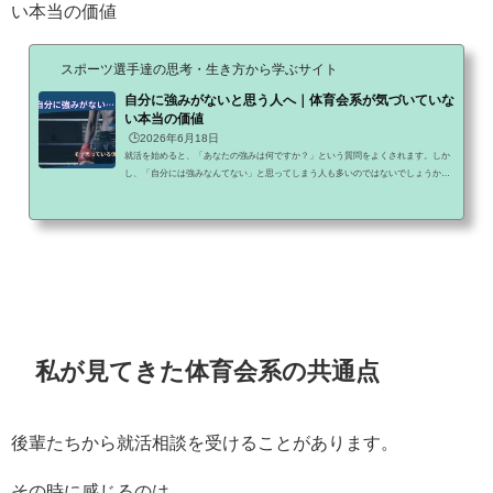
い本当の価値
スポーツ選手達の思考・生き方から学ぶサイト
自分に強みがないと思う人へ｜体育会系が気づいていな
い本当の価値
🕒️2026年6月18日
就活を始めると、「あなたの強みは何ですか？」という質問をよくされます。しか
し、「自分には強みなんてない」と思ってしまう人も多いのではないでしょうか。
特に体育会系の学生ほど、毎日当たり前のように続けてきたことを強みだと思って
いません。今回は、なぜ自分に強みがないと思ってしまうのか、そして体育会系が
持つ本当の価値についてお話します。自分に強みがないと思うのは珍しくないまず
知ってほしいことがあります。就活生の多くが、「自分には強みがない」と感じて
います。なぜなら、他人の良いところは見えるのに、自分...
私が見てきた体育会系の共通点
後輩たちから就活相談を受けることがあります。
その時に感じるのは、