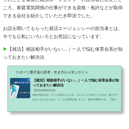
ころ、家庭電気関係の仕事ができる資格・免許などが取得
できる会社を紹介していただき即決でした。
お話を聞いてもらった就活エージェンシーの担当者とは、
今でも公私にいろいろとお世話になっています。
▶
【就活】相談相手がいない…｜一人で悩む体育会系が知
っておきたい解決法
スポーツ選手達の思考・生き方から学ぶサイト
【就活】相談相手がいない…｜一人で悩む体育会系が知
っておきたい解決法
🕒️2026年6月4日
就活が始まれば、すぐに内定がもらえる。そんなふうに考えていたのは、私だけで
はないかもしれません。ところが現実は違いました。部活の仲間からは、「内定が
出た！」という声が聞こえてくる。一方で自分は思うように進まず、不安ばかりが
大きくなっていく。そんなとき、「誰かに相談したい」と思っても、相談相手が見
つからないことがあります。部活の先生には話しづらい。友人には弱音を見せたく
ない。家族には心配をかけたくない。気づけば、一人で抱え込んでしまう。今回
は、就活で相談相手がいないと感じている人に向けて、悩み...