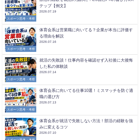
テップ【例文】
2026.07.19
スポーツ思考・考察
体育会系は営業職に向いてる？企業が本当に評価す
る理由を解説
2026.07.16
スポーツ思考・考察
就活の失敗談！仕事内容を確認せず入社後に大後悔
した私の体験談
2026.07.14
スポーツ思考・考察
体育会系に向いてる仕事10選！ミスマッチを防ぐ適
職の選び方
2026.07.13
スポーツ思考・考察
体育会系が就活で失敗しない方法！部活の経験を強
みに変えるコツ
2026.07.10
スポーツ思考・考察