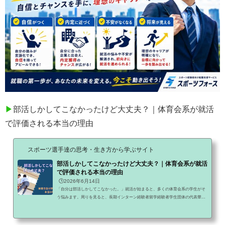
▶
部活しかしてこなかったけど大丈夫？｜体育会系が就活
で評価される本当の理由
スポーツ選手達の思考・生き方から学ぶサイト
部活しかしてこなかったけど大丈夫？｜体育会系が就活
で評価される本当の理由
🕒️2026年6月14日
「自分は部活しかしてこなかった。」就活が始まると、多くの体育会系の学生がそ
う悩みます。周りを見ると、長期インターン経験者留学経験者学生団体の代表華や
かな経歴を持つ人がたくさんいるように見えます。その一方で、「自分には部活し
かない」そう感じてしまうのです。しかし、本当にそうでしょうか。実は企業が評
価しているのは、華やかな経歴ではありません。今回は、部活しかしてこなかった