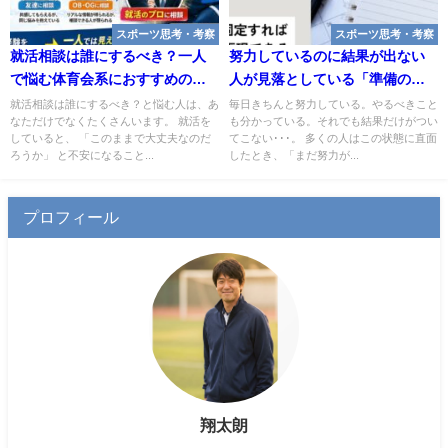
スポーツ思考・考察
スポーツ思考・考察
就活相談は誰にするべき？一人
努力しているのに結果が出ない
で悩む体育会系におすすめの相
人が見落としている「準備の設
手
計」
就活相談は誰にするべき？と悩む人は、あ
毎日きちんと努力している。やるべきこと
なただけでなくたくさんいます。 就活を
も分かっている。それでも結果だけがつい
していると、 「このままで大丈夫なのだ
てこない･･･。 多くの人はこの状態に直面
ろうか」 と不安になること...
したとき、「まだ努力が...
プロフィール
翔太朗