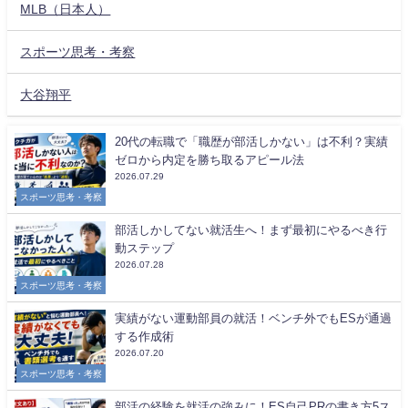
MLB（日本人）
スポーツ思考・考察
大谷翔平
20代の転職で「職歴が部活しかない」は不利？実績
ゼロから内定を勝ち取るアピール法
2026.07.29
スポーツ思考・考察
部活しかしてない就活生へ！まず最初にやるべき行
動ステップ
2026.07.28
スポーツ思考・考察
実績がない運動部員の就活！ベンチ外でもESが通過
する作成術
2026.07.20
スポーツ思考・考察
部活の経験を就活の強みに！ES自己PRの書き方5ス