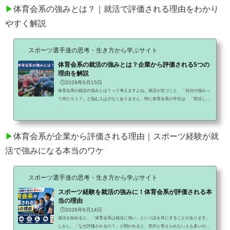
人が就活で評価される理由についてお話します。「部活しかしてこなかった」は本
▶
体育会系の強みとは？｜就活で評価される理由をわかり
当に弱みなのかまず知ってほしいことがあります。部活し...
やすく解説
スポーツ選手達の思考・生き方から学ぶサイト
体育会系の就活の強みとは？企業から評価される5つの
理由を解説
🕒️2026年6月15日
体育会系の就活の強みとは？って考えますよね。就活が近づくと、「自分の強みっ
て何だろう？」と悩む人は少なくありません。特に体育会系の学生は、「部活しか
してこなかった」「特別な資格がない」「ガクチカが普通すぎる」と不安になりが
ちです。しかし実際には、体育会系には多くの企業が評価する強みがあります。し
かも本人は、それを当たり前だと思っていることが少なくありません。今回は、体
育会系の強みについてわかりやすく解説します。現在まで220記事以上を執筆し、体
▶
体育会系が企業から評価される理由｜スポーツ経験が就
育会系学生向けの情報を発信しています。結論から言うと...
活で強みになる本当のワケ
スポーツ選手達の思考・生き方から学ぶサイト
スポーツ経験を就活の強みに！体育会系が評価される本
当の理由
🕒️2026年6月14日
就活を始めると、「体育会系は就活に強い」という話を耳にすることがあります。
しかし、「なぜ評価されるの？」と聞かれると、意外と答えられない人も多いので