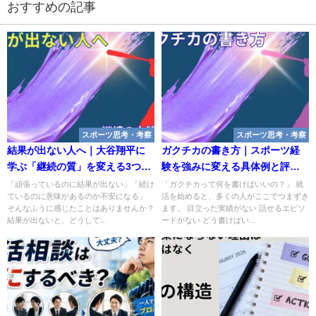
おすすめの記事
スポーツ思考・考察
スポーツ思考・考察
結果が出ない人へ｜大谷翔平に
ガクチカの書き方｜スポーツ経
学ぶ「継続の質」を変える3つの
験を強みに変える具体例と評価
行動
されるポイント
「頑張っているのに結果が出ない」「続け
「ガクチカって何を書けばいいの？」 就
ているのに意味があるのか不安になる」
活を始めると、多くの人がここでつまずき
そんなふうに感じたことはありませんか？
ます。 目立った実績がない 話せるエピソ
結果が出ないと、どうして...
ードがない どう書けばい...