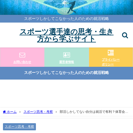
スポーツしかしてこなかった人のための就活戦略
スポーツ選手達の思考・生き
方から学ぶサイト
プライバシー
お問い合わせ
運営者情報
ポリシー
スポーツしかしてこなかった人のための就活戦略
ホーム
スポーツ思考・考察
部活しかしてない自分は就活で有利？体育会系
の価値とアピール法
スポーツ思考・考察