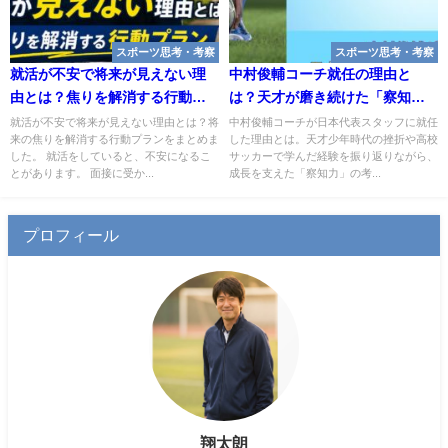
スポーツ思考・考察
スポーツ思考・考察
就活が不安で将来が見えない理
中村俊輔コーチ就任の理由と
由とは？焦りを解消する行動プ
は？天才が磨き続けた「察知
ラン
力」の正体
就活が不安で将来が見えない理由とは？将
中村俊輔コーチが日本代表スタッフに就任
来の焦りを解消する行動プランをまとめま
した理由とは。天才少年時代の挫折や高校
した。 就活をしていると、不安になるこ
サッカーで学んだ経験を振り返りながら、
とがあります。 面接に受か...
成長を支えた「察知力」の考...
プロフィール
翔太朗