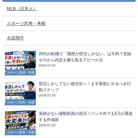
MLB（日本人）
スポーツ思考・考察
大谷翔平
20代の転職で「職歴が部活しかない」は不利？実績
ゼロから内定を勝ち取るアピール法
2026.07.29
スポーツ思考・考察
部活しかしてない就活生へ！まず最初にやるべき行
動ステップ
2026.07.28
スポーツ思考・考察
実績がない運動部員の就活！ベンチ外でもESが通過
する作成術
2026.07.20
スポーツ思考・考察