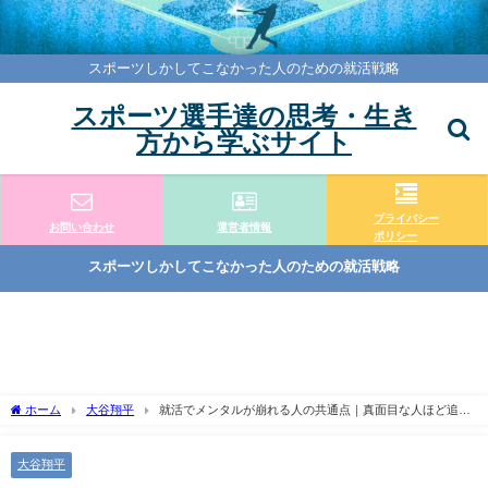
スポーツしかしてこなかった人のための就活戦略
スポーツ選手達の思考・生き
方から学ぶサイト
プライバシー
お問い合わせ
運営者情報
ポリシー
スポーツしかしてこなかった人のための就活戦略
ホーム
大谷翔平
就活でメンタルが崩れる人の共通点｜真面目な人ほど追い
込まれてしまう理由
大谷翔平