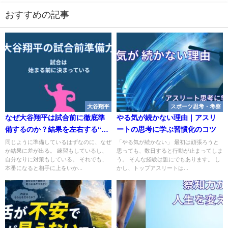
おすすめの記事
大谷翔平
スポーツ思考・考察
なぜ大谷翔平は試合前に徹底準
やる気が続かない理由｜アスリ
備するのか？結果を左右する“情
ートの思考に学ぶ習慣化のコツ
報戦の仕組み”
同じように準備しているはずなのに、なぜ
「やる気が続かない」 最初は頑張ろうと
か結果に差が出る。 練習もしているし、
思っても、数日すると行動が止まってしま
自分なりに対策もしている。 それでも、
う。 そんな経験は誰にでもあります。 し
本番になると相手に上をいか...
かし、トップアスリートは...