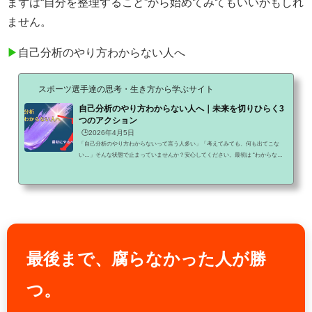
まずは“自分を整理すること”から始めてみてもいいかもしれ
ません。
▶
自己分析のやり方わからない人へ
スポーツ選手達の思考・生き方から学ぶサイト
自己分析のやり方わからない人へ｜未来を切りひらく3
つのアクション
🕒️2026年4月5日
「自己分析のやり方わからないって言う人多い」「考えてみても、何も出てこな
い…」そんな状態で止まっていませんか？安心してください。最初は “わからない
のが普通” です。ただし、このまま考え続けても前には進みません。この記事では
▶ なぜ自己分析がわからなくなるのか▶ 最初にやるべきことをシンプルに解説しま
す。▶就活 準備 26卒 間に合わない人へ部活と就活の両立に悩むのは、あなたに能
力がないからではなく、『体育会専門の戦い方』を知らないからです。一般のマイ
ナビやリクナビだけでは、部活のスケ...
最後まで、腐らなかった人が勝
つ。