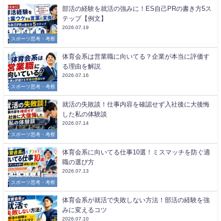
部活の経験を就活の強みに！ES自己PRの書き方5ス
テップ【例文】
2026.07.19
スポーツ思考・考察
体育会系は営業職に向いてる？企業が本当に評価す
る理由を解説
2026.07.16
スポーツ思考・考察
就活の失敗談！仕事内容を確認せず入社後に大後悔
した私の体験談
2026.07.14
スポーツ思考・考察
体育会系に向いてる仕事10選！ミスマッチを防ぐ適
職の選び方
2026.07.13
スポーツ思考・考察
体育会系が就活で失敗しない方法！部活の経験を強
みに変えるコツ
2026.07.10